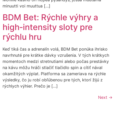
minuutti voi muuttua […]
BDM Bet: Rýchle výhry a
high‑intensity sloty pre
rýchlu hru
Keď tiká čas a adrenalín volá, BDM Bet ponúka ihrisko
navrhnuté pre krátke dávky vzrušenia. V tých krátkych
momentoch medzi stretnutiami alebo počas prestávky
na kávu môžu hráči stlačiť tlačidlo spin a cítiť nával
okamžitých výplat. Platforma sa zameriava na rýchle
výsledky, čo ju robí obľúbenou pre tých, ktorí žijú z
rýchlych výhier. Prečo je […]
Next
→