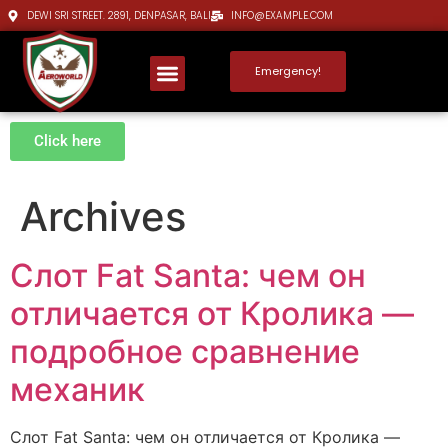
DEWI SRI STREET. 2891, DENPASAR, BALI
INFO@EXAMPLE.COM
Emergency!
Click here
Archives
Слот Fat Santa: чем он
отличается от Кролика —
подробное сравнение
механик
Слот Fat Santa: чем он отличается от Кролика —