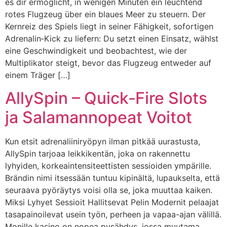
es dir ermöglicht, in wenigen Minuten ein leuchtend
rotes Flugzeug über ein blaues Meer zu steuern. Der
Kernreiz des Spiels liegt in seiner Fähigkeit, sofortigen
Adrenalin‑Kick zu liefern: Du setzt einen Einsatz, wählst
eine Geschwindigkeit und beobachtest, wie der
Multiplikator steigt, bevor das Flugzeug entweder auf
einem Träger […]
AllySpin – Quick‑Fire Slots
ja Salamannopeat Voitot
Kun etsit adrenaliiniryöpyn ilman pitkää uurastusta,
AllySpin tarjoaa leikkikentän, joka on rakennettu
lyhyiden, korkeaintensiteettisten sessioiden ympärille.
Brändin nimi itsessään tuntuu kipinältä, lupaukselta, että
seuraava pyöräytys voisi olla se, joka muuttaa kaiken.
Miksi Lyhyet Sessioit Hallitsevat Pelin Modernit pelaajat
tasapainoilevat usein työn, perheen ja vapaa-ajan välillä.
Monille kasino on nopea pysähdys, jossa muutama