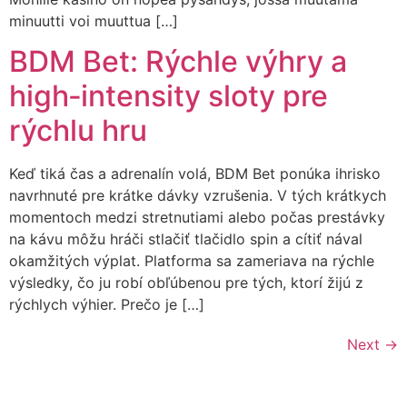
minuutti voi muuttua […]
BDM Bet: Rýchle výhry a
high‑intensity sloty pre
rýchlu hru
Keď tiká čas a adrenalín volá, BDM Bet ponúka ihrisko
navrhnuté pre krátke dávky vzrušenia. V tých krátkych
momentoch medzi stretnutiami alebo počas prestávky
na kávu môžu hráči stlačiť tlačidlo spin a cítiť nával
okamžitých výplat. Platforma sa zameriava na rýchle
výsledky, čo ju robí obľúbenou pre tých, ktorí žijú z
rýchlych výhier. Prečo je […]
Next
→