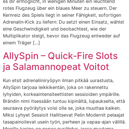
es dir ermöglicht, in wenigen Minuten ein leuchtend
rotes Flugzeug über ein blaues Meer zu steuern. Der
Kernreiz des Spiels liegt in seiner Fähigkeit, sofortigen
Adrenalin‑Kick zu liefern: Du setzt einen Einsatz, wählst
eine Geschwindigkeit und beobachtest, wie der
Multiplikator steigt, bevor das Flugzeug entweder auf
einem Träger […]
AllySpin – Quick‑Fire Slots
ja Salamannopeat Voitot
Kun etsit adrenaliiniryöpyn ilman pitkää uurastusta,
AllySpin tarjoaa leikkikentän, joka on rakennettu
lyhyiden, korkeaintensiteettisten sessioiden ympärille.
Brändin nimi itsessään tuntuu kipinältä, lupaukselta, että
seuraava pyöräytys voisi olla se, joka muuttaa kaiken.
Miksi Lyhyet Sessioit Hallitsevat Pelin Modernit pelaajat
tasapainoilevat usein työn, perheen ja vapaa-ajan välillä.
Monille kasino on nopea pysähdys, jossa muutama