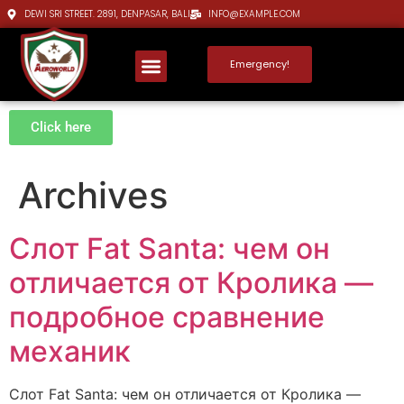
DEWI SRI STREET. 2891, DENPASAR, BALI
INFO@EXAMPLE.COM
Emergency!
Click here
Archives
Слот Fat Santa: чем он
отличается от Кролика —
подробное сравнение
механик
Слот Fat Santa: чем он отличается от Кролика —